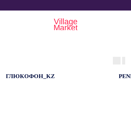
Village
Market
ГЛЮКОФОН_KZ
PEN